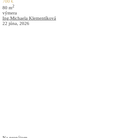
700 €
2
80 m
výmera
Ing.Michaela Klementíková
22 júna, 2026
Na prenájom