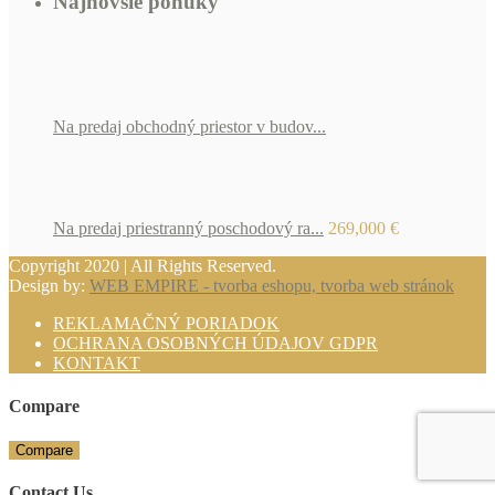
Najnovšie ponuky
Na predaj obchodný priestor v budov...
Na predaj priestranný poschodový ra...
269,000 €
Copyright 2020 | All Rights Reserved.
Design by:
WEB EMPIRE - tvorba eshopu, tvorba web stránok
REKLAMAČNÝ PORIADOK
OCHRANA OSOBNÝCH ÚDAJOV GDPR
KONTAKT
Compare
Compare
Contact Us