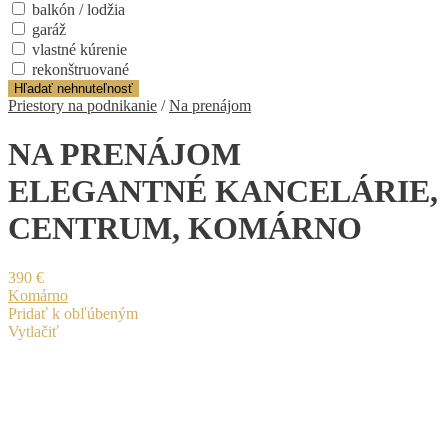
balkón / lodžia
garáž
vlastné kúrenie
rekonštruované
Hľadať nehnuteľnosť
Priestory na podnikanie
/
Na prenájom
NA PRENÁJOM
ELEGANTNÉ KANCELÁRIE,
CENTRUM, KOMÁRNO
390 €
Komárno
Pridať k obľúbeným
Vytlačiť