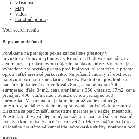
Vlastnosti
Map
Video
Podobné ponuky
Your search results
Popis nehnuteľnosti
Ponúkame na prenájom pekné kancelárske priestory v
novozrekonštruovanej budove v Komárne. Budova s nachádza v
centre mesta, pri kruhovom objazde na hlavnej trase. Výhodou je
vyhradené parkovisko priamo pred budovou, okrem toho je priamo
oproti veľké mestské parkovisko. Na prízemí budovy sú obchody,
na prvom poschodí kancelárie a služby. Na druhom poschodí sa
nachádzajú kancelárie o veľkosti 28m2, cena prenájmu 300,-
eur/mesiac, ďalej 34m2, cena prenájmu je 350,-/mesiac, 37m2, cena
prenájmu 400,-eur/mesiac a 50m2 s cenou prenájmu 500,-
eur/mesiac. V cene nájmu je kúrenie, používanie spoločných
priestorov, sociálne zariadenie, upratovanie spoločných priestorov.
Elektrina sa platí zvlášť, samostatné meranie je v každej miestnosti.
Priestory budovy sú elegantné, na každom poschodí sú samostatné
toalety a kuchynka. Kancelárie sú svetlé, niektoré majú aj balkón a
sú ideálne pre účtovné kancelárie, advokátske služby, notárov a pod.
Adresa