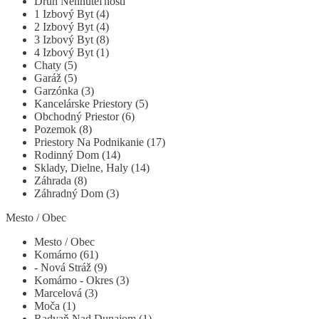
Druh Nehnuteľnosti
1 Izbový Byt (4)
2 Izbový Byt (4)
3 Izbový Byt (8)
4 Izbový Byt (1)
Chaty (5)
Garáž (5)
Garzónka (3)
Kancelárske Priestory (5)
Obchodný Priestor (6)
Pozemok (8)
Priestory Na Podnikanie (17)
Rodinný Dom (14)
Sklady, Dielne, Haly (14)
Záhrada (8)
Záhradný Dom (3)
Mesto / Obec
Mesto / Obec
Komárno (61)
- Nová Stráž (9)
Komárno - Okres (3)
Marcelová (3)
Moča (1)
Radvaň Nad Dunajom (1)