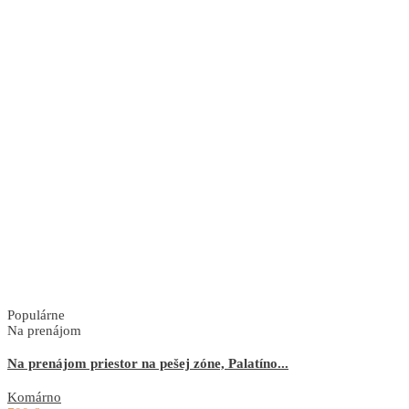
Populárne
Na prenájom
Na prenájom priestor na pešej zóne, Palatíno...
Komárno