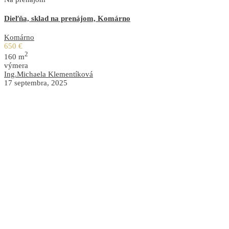
Dieľňa, sklad na prenájom, Komárno
Komárno
650 €
2
160 m
výmera
Ing.Michaela Klementíková
17 septembra, 2025