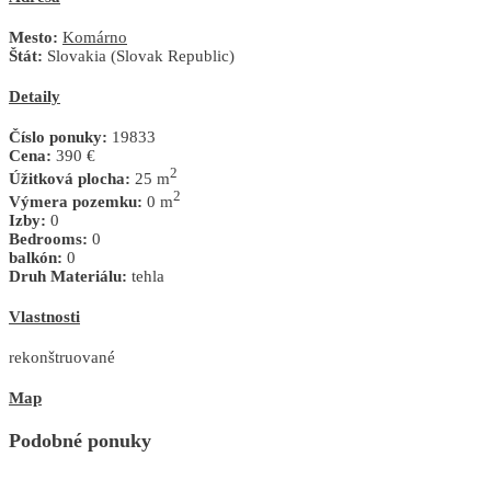
Mesto:
Komárno
Štát:
Slovakia (Slovak Republic)
Detaily
Číslo ponuky:
19833
Cena:
390 €
2
Úžitková plocha:
25 m
2
Výmera pozemku:
0 m
Izby:
0
Bedrooms:
0
balkón:
0
Druh Materiálu:
tehla
Vlastnosti
rekonštruované
Map
Podobné ponuky