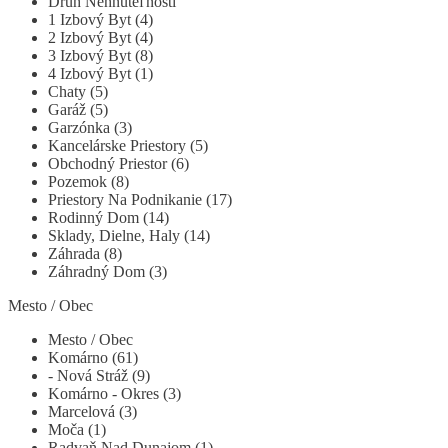
Druh Nehnuteľnosti
1 Izbový Byt (4)
2 Izbový Byt (4)
3 Izbový Byt (8)
4 Izbový Byt (1)
Chaty (5)
Garáž (5)
Garzónka (3)
Kancelárske Priestory (5)
Obchodný Priestor (6)
Pozemok (8)
Priestory Na Podnikanie (17)
Rodinný Dom (14)
Sklady, Dielne, Haly (14)
Záhrada (8)
Záhradný Dom (3)
Mesto / Obec
Mesto / Obec
Komárno (61)
- Nová Stráž (9)
Komárno - Okres (3)
Marcelová (3)
Moča (1)
Radvaň Nad Dunajom (1)