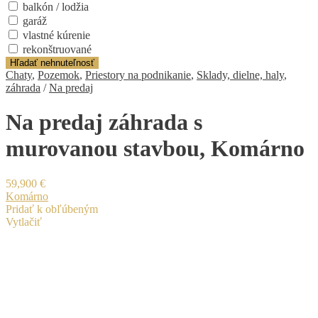
balkón / lodžia
garáž
vlastné kúrenie
rekonštruované
Hľadať nehnuteľnosť
Chaty
,
Pozemok
,
Priestory na podnikanie
,
Sklady, dielne, haly
,
záhrada
/
Na predaj
Na predaj záhrada s
murovanou stavbou, Komárno
59,900 €
Komárno
Pridať k obľúbeným
Vytlačiť