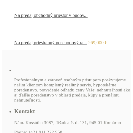
Na predaj obchodný priestor v budov...
Na predaj priestranný poschodový ra...
269,000 €
Profesionálnym a zároveň osobným prístupom poskytujeme
našim klientom kompletný realitný servis, hypotekárne
poradenstvo, potvrdenie odhadu ceny Vašej nehnuteľnosti ako
aj ďalšie poradenstvo v oblasti predaja, kúpy a prenájmu
nehnuteľnosti.
Kontakt
Nám. Kossútha 3087, Tržnica č. d. 131, 945 01 Komárno
Phone:
+421 911 222 958