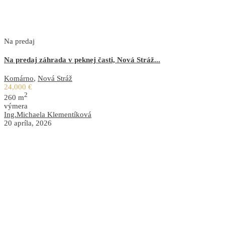
Na predaj
Na predaj záhrada v peknej časti, Nová Stráž...
Komárno
,
Nová Stráž
24,000 €
2
260 m
výmera
Ing.Michaela Klementíková
20 apríla, 2026