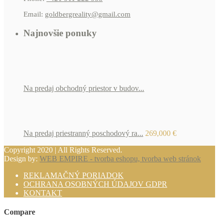
Email:
goldbergreality@gmail.com
Najnovšie ponuky
Na predaj obchodný priestor v budov...
Na predaj priestranný poschodový ra...
269,000 €
Copyright 2020 | All Rights Reserved.
Design by:
WEB EMPIRE - tvorba eshopu, tvorba web stránok
REKLAMAČNÝ PORIADOK
OCHRANA OSOBNÝCH ÚDAJOV GDPR
KONTAKT
Compare