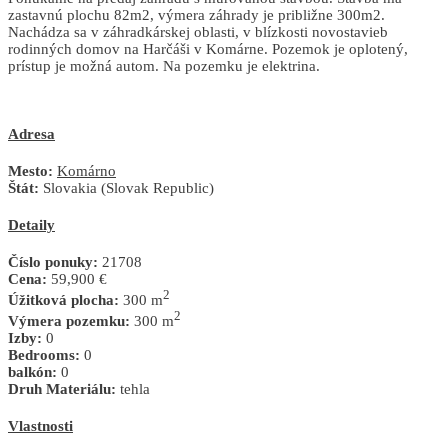
zastavnú plochu 82m2, výmera záhrady je približne 300m2.
Nachádza sa v záhradkárskej oblasti, v blízkosti novostavieb
rodinných domov na Harčáši v Komárne. Pozemok je oplotený,
prístup je možná autom. Na pozemku je elektrina.
Adresa
Mesto:
Komárno
Štát:
Slovakia (Slovak Republic)
Detaily
Číslo ponuky:
21708
Cena:
59,900 €
2
Úžitková plocha:
300 m
2
Výmera pozemku:
300 m
Izby:
0
Bedrooms:
0
balkón:
0
Druh Materiálu:
tehla
Vlastnosti